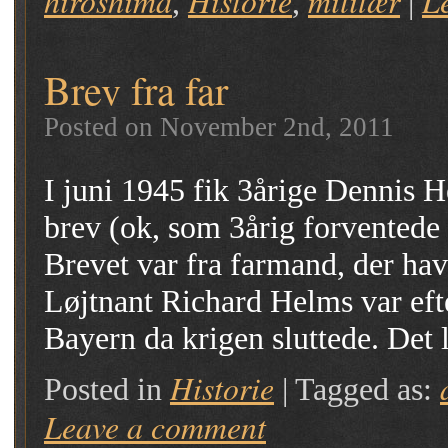
hiroshima
Historie
militær
L
,
,
|
Brev fra far
Posted on November 2nd, 2011
I juni 1945 fik 3årige Dennis H
brev (ok, som 3årig forventede
Brevet var fra farmand, der ha
Løjtnant Richard Helms var efte
Bayern da krigen sluttede. Det
Historie
Posted in
|
Tagged as:
Leave a comment