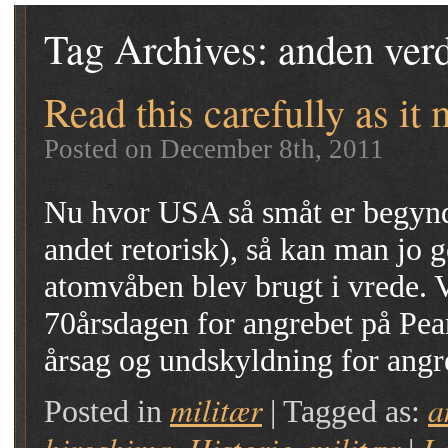
Tag Archives:
anden ver
Read this carefully as it 
Posted on December 8th, 2011
Nu hvor USA så småt er begynd
andet retorisk), så kan man jo g
atomvåben blev brugt i vrede. V
70årsdagen for angrebet på Pea
årsag og undskyldning for ang
militær
a
Posted in
|
Tagged as: