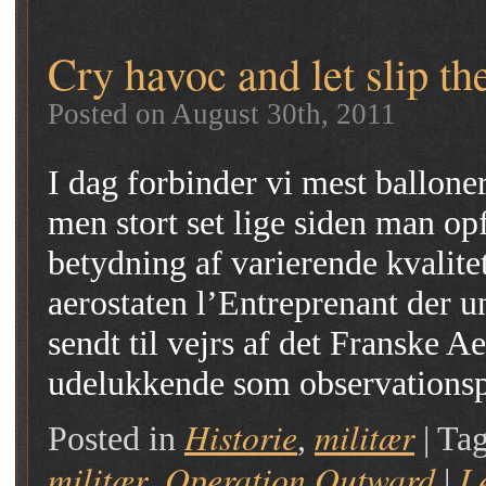
Cry havoc and let slip th
Posted on August 30th, 2011
I dag forbinder vi mest ballone
men stort set lige siden man op
betydning af varierende kvalite
aerostaten l’Entreprenant der u
sendt til vejrs af det Franske A
udelukkende som observations
Historie
militær
Posted in
,
|
Tag
militær
Operation Outward
L
,
|