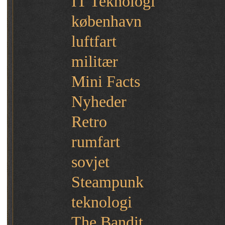
IT Teknologi
københavn
luftfart
militær
Mini Facts
Nyheder
Retro
rumfart
sovjet
Steampunk
teknologi
The Bandit