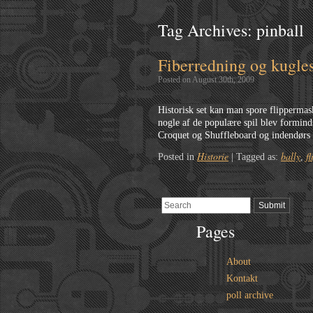
Tag Archives:
pinball
Fiberredning og kugle
Posted on August 30th, 2009
Historisk set kan man spore flippermas
nogle af de populære spil blev forminds
Croquet og Shuffleboard og indendørs
Historie
bally
f
Posted in
|
Tagged as:
,
Pages
About
Kontakt
poll archive