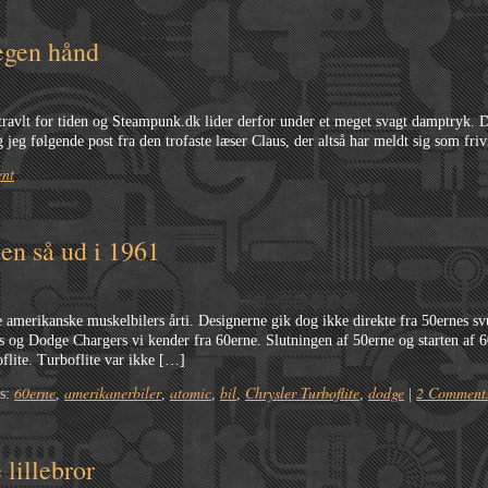
 egen hånd
 travlt for tiden og Steampunk.dk lider derfor under et meget svagt damptryk. 
jeg følgende post fra den trofaste læser Claus, der altså har meldt sig som friv
nt
en så ud i 1961
 amerikanske muskelbilers årti. Designerne gik dog ikke direkte fra 50ernes s
 og Dodge Chargers vi kender fra 60erne. Slutningen af 50erne og starten af 
flite. Turboflite var ikke […]
60erne
amerikanerbiler
atomic
bil
Chrysler Turboflite
dodge
2 Comment
as:
,
,
,
,
,
|
 lillebror