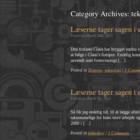
Category Archives:
te
Læserne tager sagen i 
Posted on March 24th, 2012
Den trofaste Claus har brygget endnu en
at følge i Claus’s fodspor. Endelig ko
anvendt som fremvisnings […]
Historie
teknologi
3 Comme
Posted in
,
|
Læserne tager sagen i 
Posted on March 9th, 2012
Så fik jeg endelig tid, til at lægge afs
taknemmelige for hans store arbejde o
2000 i […]
teknologi
2 Comments
Posted in
|