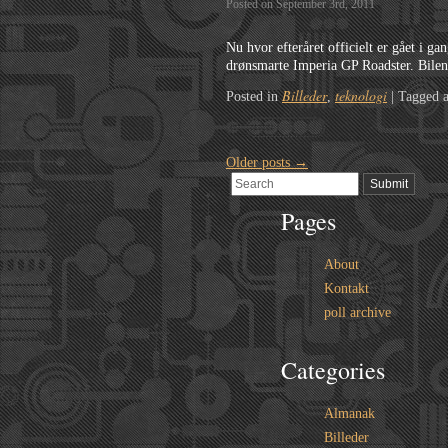
Posted on September 3rd, 2011
Nu hvor efteråret officielt er gået i g
drønsmarte Imperia GP Roadster. Bilen 
Billeder
teknologi
Posted in
,
|
Tagged 
Older posts
→
Pages
About
Kontakt
poll archive
Categories
Almanak
Billeder