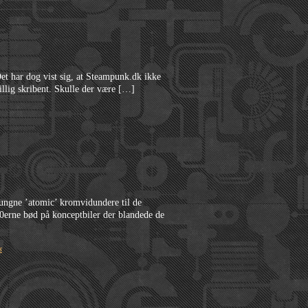
Det har dog vist sig, at Steampunk.dk ikke
illig skribent. Skulle der være […]
vungne ’atomic’ kromvidundere til de
60erne bød på konceptbiler der blandede de
s