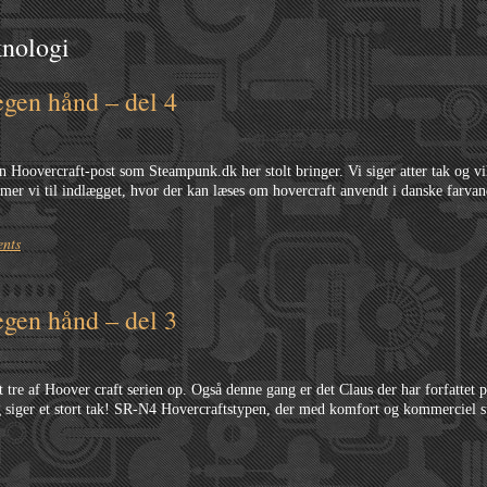
knologi
egen hånd – del 4
 Hoovercraft-post som Steampunk.dk her stolt bringer. Vi siger atter tak og vil
mmer vi til indlægget, hvor der kan læses om hovercraft anvendt i danske farv
nts
egen hånd – del 3
nit tre af Hoover craft serien op. Også denne gang er det Claus der har forfattet
g siger et stort tak! SR-N4 Hovercraftstypen, der med komfort og kommerciel s