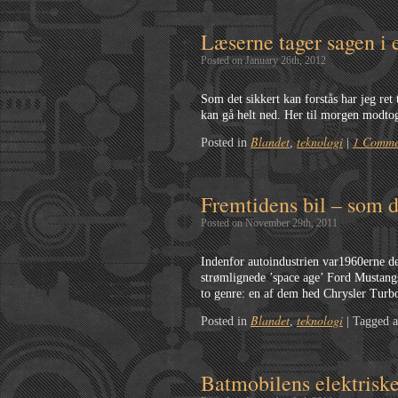
Læserne tager sagen i
Posted on January 26th, 2012
Som det sikkert kan forstås har jeg ret
kan gå helt ned. Her til morgen modtog 
Blandet
teknologi
1 Comme
Posted in
,
|
Fremtidens bil – som d
Posted on November 29th, 2011
Indenfor autoindustrien var1960erne de
strømlignede ’space age’ Ford Mustangs
to genre: en af dem hed Chrysler Turbo
Blandet
teknologi
Posted in
,
|
Tagged 
Batmobilens elektriske