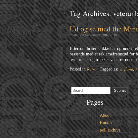
Tag Archives:
veteranb
Ud og se med the Mini
Posted on September 28th, 2010
Eftersom briterne ikke har opfundet, el
passende med et reklamefremstød for br
termoruder og trækker vandrør uden på
Retro
england
f
Posted in
|
Tagged as:
,
Pages
About
Kontakt
poll archive