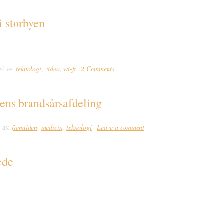
i storbyen
m Timo on Vimeo.
teknologi
video
wi-fi
2 Comments
ed as:
,
,
|
ens brandsårsafdeling
fremtiden
medicin
teknologi
Leave a comment
 as:
,
,
|
æde
sla Roadster. Dem der virkelig vil kører elektrisk med stil vælger Takayanagi 
l smelte hjerterne hos mange retro-entusiaster. Den er lige kommet op markedet i 