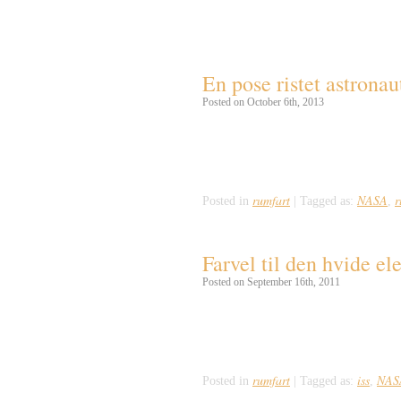
Tag Archives:
teknolo
En pose ristet astronau
Posted on October 6th, 2013
I anledning af den internationale rum
man i 1960erne begyndte at sende menne
overleve begivenheden. GE gik derfor
rumfart
NASA
r
Posted in
|
Tagged as:
,
Farvel til den hvide el
Posted on September 16th, 2011
Her er en post jeg skrev i forbindels
men jeg syntes alligevel i skulle have
Amerikansk rumfart og det […]
rumfart
iss
NAS
Posted in
|
Tagged as:
,