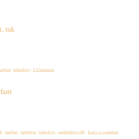
gi
t, tak
fartsuge, skal vi se lidt på General Electrics redningskapsel MOOSE (Manned O
sker i kredsløb, var det af forholdsvis høj moralsk værdi, at man også kunne 
 til NASA […]
umfart
teknologi
2 Comments
,
|
efant
e med afslutningen på rumfærge-programmet. Af forskellige årsager nåede den i
 den. I denne uge opsendte NASA deres sidste rumfærge. I næsten 30 år var The
A
rumfart
rumfærge
teknologi
vandenberg afb
Leave a comment
,
,
,
,
|