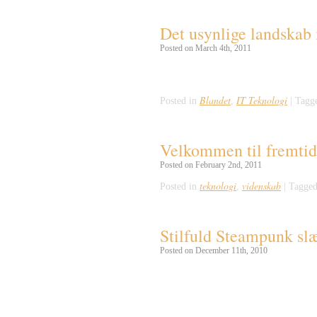
Det usynlige landskab 
Posted on March 4th, 2011
Immaterials: Light painting WiFi fro
Blandet
IT Teknologi
Posted in
,
|
Tagg
Velkommen til fremtid
Posted on February 2nd, 2011
teknologi
videnskab
Posted in
,
|
Tagged
Stilfuld Steampunk sl
Posted on December 11th, 2010
Glem alt om Ellerten, Chevy Volt og Te
lanceret en lille retro-bil der nok ska
for mange af […]