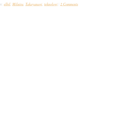
elbil
Miluira
Takayanagi
teknologi
2 Comments
as:
,
,
,
|