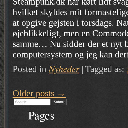
Steampunk.dk har kørt lidt sva
hvilket skyldes mit formasteli
at opgive gejsten i torsdags. N
øjeblikkeligt, men en Commodo
samme… Nu sidder der et nyt b
computersystem og jeg kan der
Nyheder
Posted in
|
Tagged as:
Older posts
→
Pages