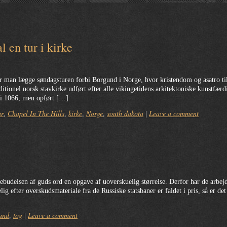
l en tur i kirke
ør man lægge søndagsturen forbi Borgund i Norge, hvor kristendom og asatro t
tionel norsk stavkirke udført efter alle vikingetidens arkitektoniske kunstfær
e i 1066, men opført […]
ur
Chapel In The Hills
kirke
Norge
south dakota
Leave a comment
,
,
,
,
|
bebudelsen af guds ord en opgave af uoverskuelig størrelse. Derfor har de arbej
g efter overskudsmateriale fra de Russiske statsbaner er faldet i pris, så er d
and
tog
Leave a comment
,
|