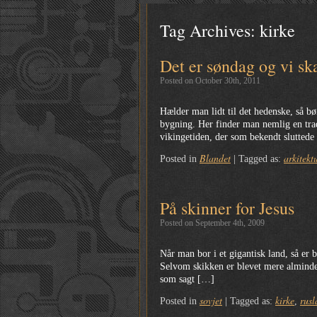
Tag Archives:
kirke
Det er søndag og vi ska
Posted on October 30th, 2011
Hælder man lidt til det hedenske, så b
bygning. Her finder man nemlig en tradi
vikingetiden, der som bekendt slutted
Blandet
arkitekt
Posted in
|
Tagged as:
På skinner for Jesus
Posted on September 4th, 2009
Når man bor i et gigantisk land, så er 
Selvom skikken er blevet mere almindeli
som sagt […]
sovjet
kirke
rusl
Posted in
|
Tagged as:
,