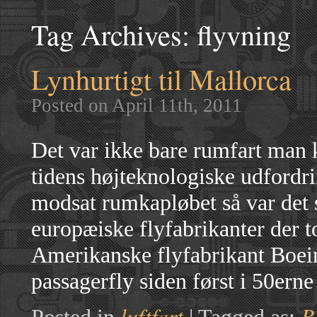
Tag Archives:
flyvning
Lynhurtigt til Mallorca
Posted on April 11th, 2011
Det var ikke bare rumfart man
tidens højteknologiske udfordr
modsat rumkapløbet så var det
europæiske flyfabrikanter der
Amerikanske flyfabrikant Boein
passagerfly siden først i 50er
luftfart
B