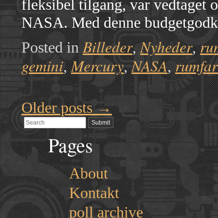
fleksibel tilgang, var vedtaget
NASA. Med denne budgetgodk
Billeder
Nyheder
ru
Posted in
,
,
gemini
Mercury
NASA
rumfar
,
,
,
Older posts
→
Pages
About
Kontakt
poll archive