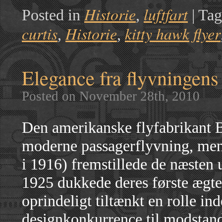
Historie
luftfart
Posted in
,
|
Tag
curtis
Historie
kitty hawk flyer
,
,
Elegance fra flyvningen
Posted on November 28th, 2010
Den amerikanske flyfabrikant 
moderne passagerflyvning, men i
i 1916) fremstillede de næsten u
1925 dukkede deres første ægte 
oprindeligt tiltænkt en rolle in
designkonkurrence til modstan