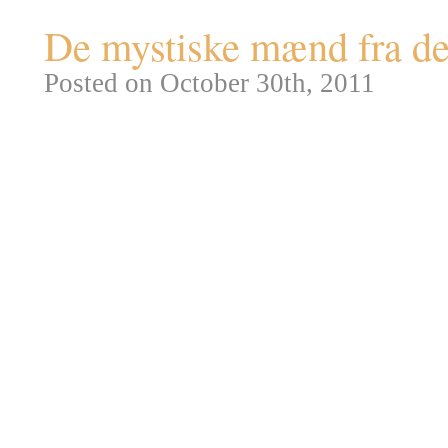
De mystiske mænd fra d
Posted on October 30th, 2011
Københavns kendte Kultorv blev
var oprindeligt noget mindre o
Navnet rullede ikke ligefrem a
københavnerne, at kalde det Kul
tørvebønder og kulsviere der fa