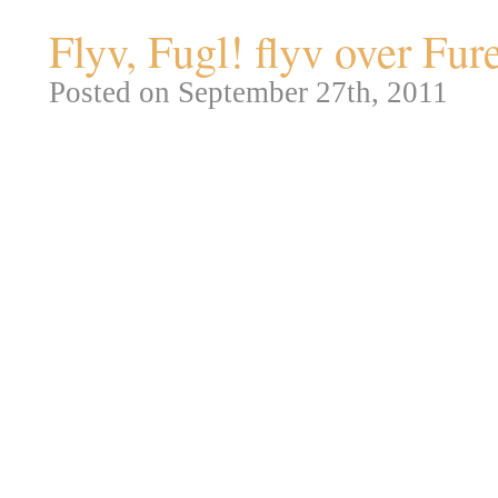
Flyv, Fugl! flyv over Fur
Posted on September 27th, 2011
Udover at tigge pølsebrød på rå
til mange ting – ok , måske ik
tilfælde bruges til andet. For e
til kommunikation over kortere
bytter duer engang imellem, så 
den flyve hjem – brevduer kan a
finde en ny adresse, der skal ma