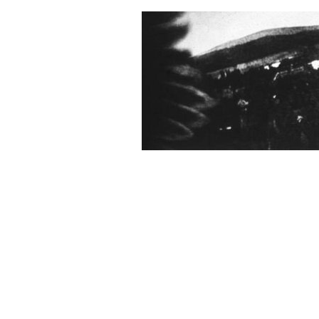
I løbet af de næste par år perfe
verdenskrig brød ud, kunne han 
panoramakamera komplet med tr
militære brevduer allerede i udb
ganske nylig). De prøjsiske gene
imponerede (man havde jo aller