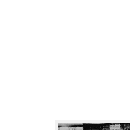
århundredeskiftet over 50.000 h
Omkring 1900 udgjorde storbyhe
og helbredsproblem.
New York Citys gadefejere måtte
fra byens gader. Desuden var by
gungrende hove med brosten, b
kuske. Hvor underligt det end ly
en ren og langt mindre farlig fo
eksempel ikke løbsk og man har f
storbyerne er 7 gange mindre far