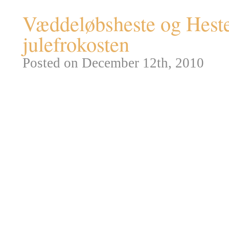
Væddeløbsheste og Hestev
julefrokosten
Posted on December 12th, 2010
Der er mange millioner
Thorou
afholdes titusindvis af hestev
som de almindelige fladbanelø
Galopbane, eller som Hurdleløb
under løbet.
Alle fuldblods galopheste (de 
stamtræ tilbage til tre arabiske 