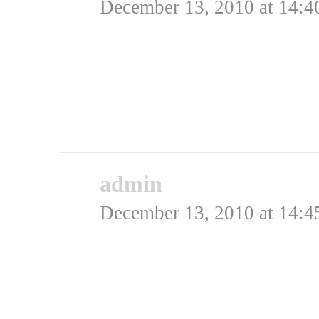
December 13, 2010 at 14:4
Hæste er di bædste…. s
mange år siden….
Rating: 0.0/
5
(0 votes cast)
admin
says:
December 13, 2010 at 14:4
Hej Katrine,
Jamen det holder nok st