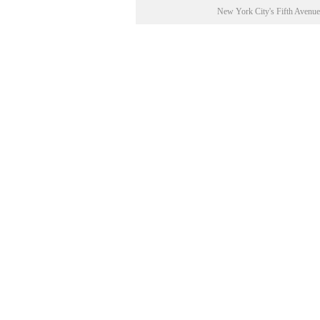
New York City's Fifth Avenue
Første verdenskrig var hestene
millioner deltog i forskellige o
af krigen fragtede man over 1 m
fronten i Frankrig. Ingen af de
grønne egne. Dem der ikke døde 
gullasch efter krigen. De blev 
og til transport af forsyninge
flere af de involverede lande h
ligesom der var enkelte reelle 
med lanser!