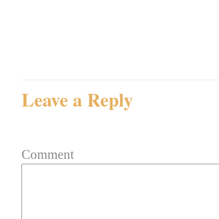
Admin
Rating: 0.0/
5
(0 votes cast)
Leave a Reply
Your email address will not be 
Comment