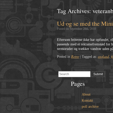
Tag Archives:
veteranb
Ud og se med the Mini
Posted on September 28th, 2010
Eftersom briterne ikke har opfundet, el
passende med et reklamefremstød for br
termoruder og trækker vandrør uden på
Retro
england
f
Posted in
|
Tagged as:
,
Pages
About
Kontakt
poll archive