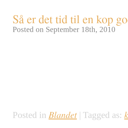
Så er det tid til en kop g
Posted on September 18th, 2010
I dag starter 2010 udgaven af
lange øl-ekstravaganza: Oktober
denne øllens festival siden 1810
hvor den småskøre bayerske Ko
Therese af Saxe-Hildburghausen
af tidens gener, er […]
Blandet
k
Posted in
|
Tagged as: