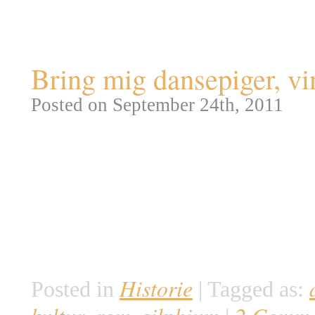
Tag Archives:
kultur
Bring mig dansepiger, vi
Posted on September 24th, 2011
Antikkens folk gik og lavede en 
af de mere besynderlige ting fr
Græsk og Romersk kultur var pl
blev endda afbilledet på bysta
brugt som krydderi, men havde 
Historie
Posted in
|
Tagged as: