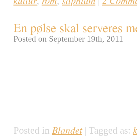
kultur
rom
silphium
2 Comme
,
,
|
En pølse skal serveres m
Posted on September 19th, 2011
Om de er kogte, stegte, tørrede,
pølsen været en trofast madvare
nemlig en af menneskehedens mes
krydret og stoppet siden den tid
indpas i alle nuværende og forti
særdeles […]
Blandet
k
Posted in
|
Tagged as: