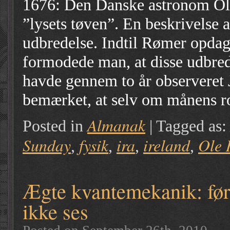
1676: Den Danske astronom Ol
”lysets tøven”. En beskrivelse 
udbredelse. Indtil Rømer opda
formodede man, at disse udbre
havde gennem to år observeret 
bemærket, at selv om månens ro
Almanak
Posted in
|
Tagged as
Sunday
fysik
ira
ireland
Ole 
,
,
,
,
Ægte kvantemekanik: førs
ikke ses