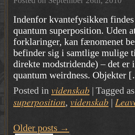
Posted on September 26th, 2010
Indenfor kvantefysikken findes
quantum superposition. Uden at 
forklaringer, kan fænomenet bes
befinder sig i samtlige mulige t
direkte modstridende) – det er i
quantum weirdness. Objekter 
videnskab
Posted in
|
Tagged a
superposition
videnskab
Leav
,
|
Older posts
→