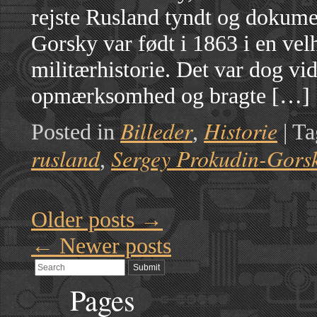
rejste Rusland tyndt og dokume
Gorsky var født i 1863 i en ve
militærhistorie. Det var dog vi
opmærksomhed og bragte […]
Billeder
Historie
Posted in
,
|
Ta
rusland
Sergey Prokudin-Gors
,
Older posts
→
←
Newer posts
Pages