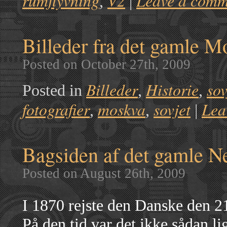
rumflyvning
V2
Leave a comm
,
|
Billeder fra det gamle M
Posted on October 27th, 2009
Billeder
Historie
sov
Posted in
,
,
fotografier
moskva
sovjet
Lea
,
,
|
Bagsiden af det gamle 
Posted on August 26th, 2009
I 1870 rejste den Danske den 21
På den tid var det ikke sådan l