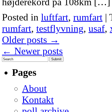
højderekord på 108km […]
Posted in
luftfart
,
rumfart
|
rumfart
,
testflyvning
,
usaf
,
Older posts
→
←
Newer posts
Pages
About
Kontakt
poll archive