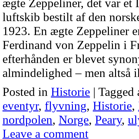
ægte Zeppeliner, det var et 
luftskib bestilt af den nor
1923. En ægte Zeppeliner er
Ferdinand von Zeppelin i F
efterhånden er blevet synon
almindelighed – men altså 
Posted in
Historie
|
Tagged 
eventyr
,
flyvning
,
Historie
,
nordpolen
,
Norge
,
Peary
,
ul
Leave a comment