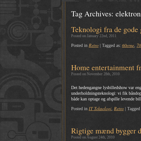
Tag Archives:
elektron
Teknologi fra de gode
Posted on January 22nd, 2011
Retro
60erne
70
Posted in
|
Tagged as:
,
Home entertainment fr
Posted on November 28th, 2010
Det hedengangne lysbilledshow var enga
underholdningsteknologi: vi fik båndop
både kan optage og afspille levende bil
IT Teknologi
Retro
Posted in
,
|
Tagged
Rigtige mænd bygger d
Posted on August 24th, 2010