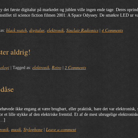
t første digitalur på markedet og jublen ville ingen ende tage. Deres oprindeli
mstillet til science fiction filmen 2001: A Space Odyssey. De smækre LED ur va
black watch
digitalur
elektronik
Sinclair Radionics
4 Comments
 as:
,
,
,
|
er aldrig!
nologi
elektronik
Retro
2 Comments
|
Tagged as:
,
|
edåse
behøvede ikke engang at være brugbart, eller praktisk, bare det var elektronisk,
or et lille stykke af den elektriske fremtid. Et af de mest ubrugelige elektronis
 […]
tronik
musik
Stylophone
Leave a comment
,
,
|