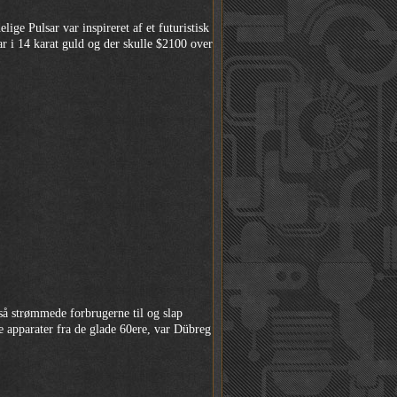
ge Pulsar var inspireret af et futuristisk
r i 14 karat guld og der skulle $2100 over
 så strømmede forbrugerne til og slap
ke apparater fra de glade 60ere, var Dübreg