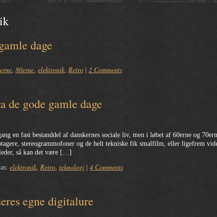
ik
 gamle dage
erne
80erne
elektronik
Retro
2 Comments
,
,
,
|
a de gode gamle dage
ng en fast bestanddel af danskernes sociale liv, men i løbet af 60erne og 70er
tagere, stereogrammofoner og de helt tekniske fik smalfilm, eller ligefrem vid
leder, så kan det være […]
elektronik
Retro
teknologi
4 Comments
 as:
,
,
|
eres egne digitalure