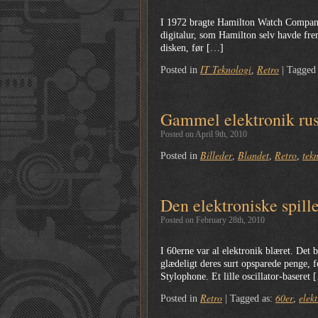
I 1972 bragte Hamilton Watch Company de
digitalur, som Hamilton selv havde fre
disken, før […]
IT Teknologi
Retro
Posted in
,
|
Tagged
Gammel elektronik rust
Posted on April 9th, 2010
Billeder
Blandet
Retro
tek
Posted in
,
,
,
Den elektroniske spill
Posted on February 28th, 2010
I 60erne var al elektronik blæret. Det 
glædeligt deres surt opsparede penge, f
Stylophone. Et lille oscillator-baseret
Retro
60er
elek
Posted in
|
Tagged as:
,