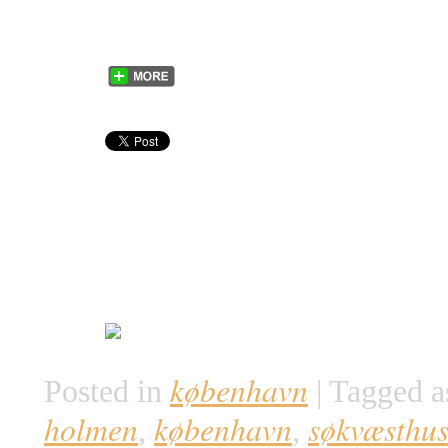
københavn
Posted in
|
Tagged a
holmen
københavn
søkvæsthus
,
,