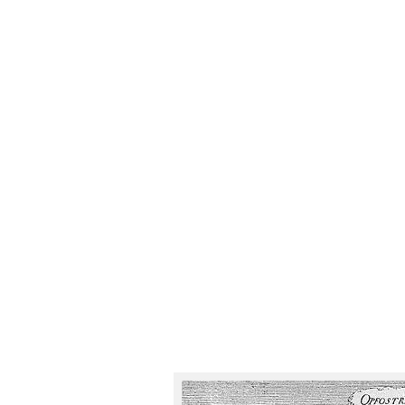
bygning havde oprindeligt være
blevet for trænge og man flytte
1780 udbyggede man Søkvæsthus
Bådsmandsstræde, der i dag hu
Ved udgangen af 1700tallet, hav
Hele den nordøstlige del var u
med de nye flådeanlæg (Holmen)
vand tilbage. I 1800tallet begy
til forsvaret, da man anlagde e
Det skal vi kigge på i næste afsn