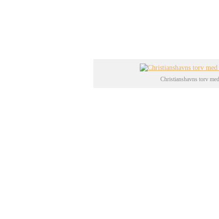
og man opførte det uklædelige 
bygningens tidligste dage hedd
Børnehusbroen.
Christianshavns torv med
Christianshavn slap uskadt gen
det centrale gamle Christiansh
der stadig er mange renæssanceh
bindingsværkshuse ligger stadi
gader. Særligt i Strandgade fin
blandt andet Mikkel Vibes Gård 
skøde udstedt på Christianshav