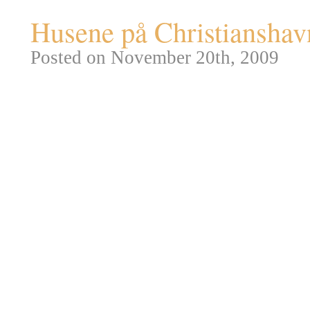
Husene på Christianshavn
Posted on November 20th, 2009
Christianshavn har altid været 
matriklerne langs kanalerne b
store handelsfirmaer, som Asia
havde deres egne havne og de s
Grønnegårdshavnen, der lå hvor
I den første halvdel af 1700tal
for Christianshavn og ud mod fl
område af kunstige øer blev so