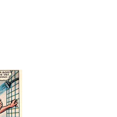
gasin kaldet
The Rampagning Hulk
, en
dt ikke mere end 9 udgaver, hvorefter den
dler den samme karakter), hvoraf der
rblev den mere ungdomsorienteret
en af tegneseriehistoriens mere