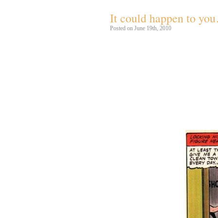
It could happen to yo
Posted on June 19th, 2010
Sidst i 70erne forsøgte det amerikansk
videreudvikling af deres
Incredible Hu
blev afløst af det kulørte
The Hulk!
(ik
udkom yderligere 16 blade. I længden 
tegneserie vi kender herhjemme.
I
The Hulk!
nummer 23 befinder hove
usædvanlige drejninger.