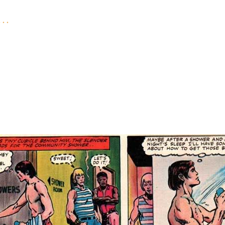
u…
e tegneserieforlag
Marvel
, at få tag i det mere modne publikum, med et nyt ma
lk
karakter i sort/hvid (udgivet af datterselskabet
Curtis Magazines
). Bladet hol
ke at forveksle med bladene
The Incredible Hulk
, eller
Hulk
, selvom det omhan
var det ikke et marked for
Hulk
blandt voksne læsere, så den grønne kæmpe fo
dpersonen
Bruce Banner
sig på et YMCA hotel og herefter tager begivenhederne 